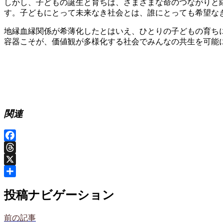
しかし、子どもの誕生と育ちは、さまざまな命のつながりと
す。子どもにとって未来なき社会とは、誰にとっても希望な
地縁血縁関係が希薄化したとはいえ、ひとりの子どもの育ちに
容器こそが、価値観が多様化する社会でみんなの共生を可能
関連
Facebook
Threads
X
共
投稿ナビゲーション
有
前の記事