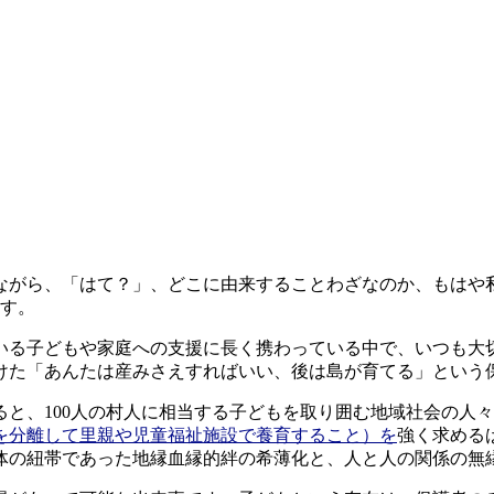
いながら、「はて？」、どこに由来することわざなのか、もはや
ます。
いる子どもや家庭への支援に長く携わっている中で、いつも大
けた「あんたは産みさえすればいい、後は島が育てる」という
ると、100人の村人に相当する子どもを取り囲む地域社会の人
を分離して里親や児童福祉施設で養育すること）を
強く求める
体の紐帯であった地縁血縁的絆の希薄化と、人と人の関係の無