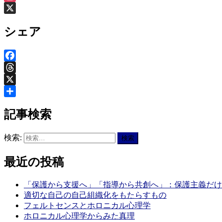
Instagram
X
シェア
Facebook
Threads
X
共
記事検索
有
検索:
最近の投稿
「保護から支援へ」「指導から共創へ」：保護主義だけ
適切な自己の自己組織化をもたらすもの
フェルトセンスとホロニカル心理学
ホロニカル心理学からみた真理