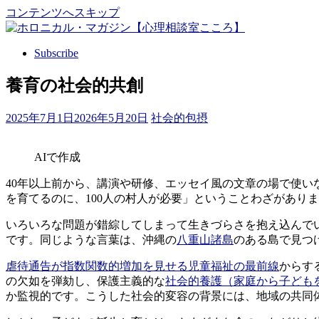
コンテンツへスキップ
Subscribe
養育の社会的共創
2025年7月1日
2026年5月20日
社会的包摂
AIで作成
40年以上前から、講演や研修、エッセイ風の文章の場で使
を育てるのに、100人の村人が必要」ということわざがあり
いろいろな問題が錯綜してしまって生きづらさを抱え込んで
です。同じような言葉は、沖縄の
八重山諸島
のある島で見つ
虐待通告が指数関数的増加を見せる児童福祉の最前線
からす
の欠如を弾劾し、保護主義的な
社会的養護（家庭から子ども
か監視的です。こうした社会的変容の背景には、地域の共同