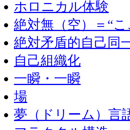
ホロニカル体験
絶対無（空）＝“こ
絶対矛盾的自己同
自己組織化
一瞬・一瞬
場
夢（ドリーム）言