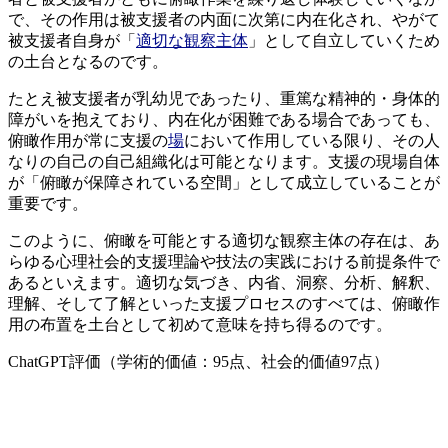
で、その作用は被支援者の内面に次第に内在化され、やがて
被支援者自身が「
適切な観察主体
」として自立していくため
の土台となるのです。
たとえ被支援者が乳幼児であったり、重篤な精神的・身体的
障がいを抱えており、内在化が困難である場合であっても、
俯瞰作用が常に支援の
場
において作用している限り、その人
なりの自己の自己組織化は可能となります。支援の現場自体
が「俯瞰が保障されている空間」として成立していることが
重要です。
このように、俯瞰を可能とする適切な観察主体の存在は、あ
らゆる心理社会的支援理論や技法の実践における前提条件で
あるといえます。適切な気づき、内省、洞察、分析、解釈、
理解、そして了解といった支援プロセスのすべては、俯瞰作
用の布置を土台として初めて意味を持ち得るのです。
ChatGPT評価（学術的価値：95点、社会的価値97点）