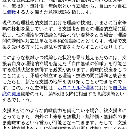
を、無批判・無評価・無解釈という立場から、自由かつ自在
に
俯瞰
する力を備えた意識状態を指します。
現代の心理社会的支援における理論や技法は、まさに百家争
鳴の様相を呈しています。各支援者が自らの理論的立場に固
執し、他の理論や方法論と相容れない姿勢をとる場合、理論
間の乖離や対立は単なる学術的議論にとどまらず、現場で支
援を受ける方々にも混乱や弊害をもたらすことになります。
このような複雑かつ錯綜した状況を乗り越えるためには、支
援者自身が理論的立場を超えた「自由無礙の俯瞰」を可能と
する意識状態を獲得する必要があります。俯瞰的視座をもつ
ことにより、矛盾や対立する理論・技法の間に調和と統合を
もたらし、新たな支援の地平を切り拓くことができるので
す。このような主体性は、
ホロニカル心理学
における
自己意
識の発達
段階のうち、第5段階以降に相当する意識状態とい
えるでしょう。
支援者がこのような俯瞰能力を備えている場合、被支援者に
とってもまた、内外の出来事を無批判・無評価・無解釈のま
ま俯瞰するという営みが可能となってきます。そして、支援
者と被支援者がともに俯瞰作業を繰り返し体験していくなか