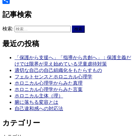
X
共
記事検索
有
検索:
最近の投稿
「保護から支援へ」「指導から共創へ」：保護主義だ
けでは限界が見え始めている児童虐待対策
適切な自己の自己組織化をもたらすもの
フェルトセンスとホロニカル心理学
ホロニカル心理学からみた真理
ホロニカル心理学からみた言葉
ホロニカル主体（理）
腑に落ちる変容とは
自己違和感への対応法
カテゴリー