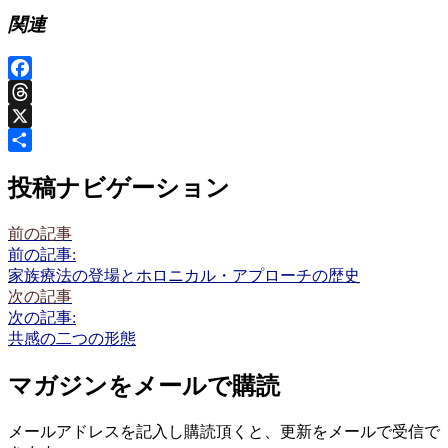
関連
Facebook
Threads
X
共
投稿ナビゲーション
有
前の記事
前の記事:
家族療法の登場とホロニカル・アプローチの歴史
次の記事
次の記事:
共感の二つの形態
マガジンをメールで購読
メールアドレスを記入し購読頂くと、更新をメールで受信で