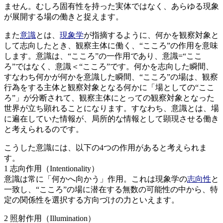
ません。むしろ固有性を持った実体ではなく、あらゆる現象
が展開する場の働きと捉えます。
また
意識
とは、
現象学
が指摘するように、何かを観察対象と
して志向したとき、観察主体に働く、“こころ”の作用を意味
します。意識は、“こころ”の一作用であり、意識=“ここ
ろ”ではなく、意識＜“こころ”です。何かを志向した瞬間、
すなわち何かが何かを意識した瞬間、“こころ”の場は、観察
行為をする主体と観察対象となる何かに「場としての“ここ
ろ”」が分断されて、観察主体にとっての観察対象となった
世界が立ち顕れることになります。すなわち、意識とは、場
に遍在していた情報が、局所的な情報として顕現させる働き
と考えられるのです。
こうした意識には、以下の4つの作用があると考えられま
す。
1 志向作用（Intentionality）
意識は常に「何かへ向かう」作用。これは現象学の
志向性
と
一致し、“こころ”の場に潜在する無数の可能性の中から、特
定の関係性を選択する方向づけの力といえます。
2 照射作用（Illumination）