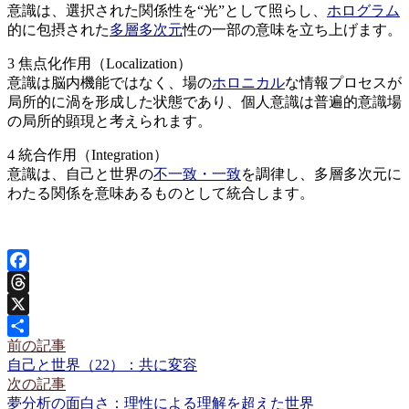
意識は、選択された関係性を“光”として照らし、
ホログラム
的に包摂された
多層多次元
性の一部の意味を立ち上げます。
3 焦点化作用（Localization）
意識は脳内機能ではなく、場の
ホロニカル
な情報プロセスが
局所的に渦を形成した状態であり、個人意識は普遍的意識場
の局所的顕現と考えられます。
4 統合作用（Integration）
意識は、自己と世界の
不一致・一致
を調律し、多層多次元に
わたる関係を意味あるものとして統合します。
Facebook
Threads
X
前の記事
投
共
前
自己と世界（22）：共に変容
有
稿
の
次の記事
記
次
夢分析の面白さ：理性による理解を超えた世界
ナ