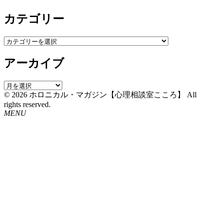
カテゴリー
カ
テ
アーカイブ
ゴ
リ
ー
ア
© 2026 ホロニカル・マガジン【心理相談室こころ】 All
ー
rights reserved.
カ
MENU
イ
ブ