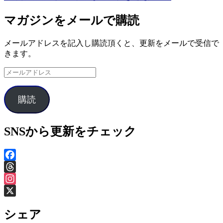
事:
の
ビ
記
マガジンをメールで購読
事:
ゲ
メールアドレスを記入し購読頂くと、更新をメールで受信で
ー
きます。
シ
メ
ョ
ー
ル
ン
購読
ア
ド
レ
SNSから更新をチェック
ス
Facebook
Threads
Instagram
X
シェア