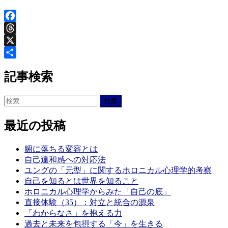
Facebook
Threads
X
共
記事検索
有
検
索:
最近の投稿
腑に落ちる変容とは
自己違和感への対応法
ユングの「元型」に関するホロニカル心理学的考察
自己を知るとは世界を知ること
ホロニカル心理学からみた「自己の底」
直接体験（35）：対立と統合の源泉
「わからなさ」を抱える力
過去と未来を包摂する「今」を生きる