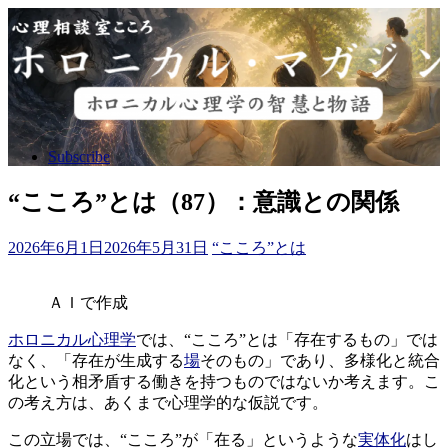
コ
ン
テ
ン
ツ
へ
ス
Subscribe
キ
ッ
“こころ”とは（87）：意識との関係
プ
2026年6月1日
2026年5月31日
“こころ”とは
ＡＩで作成
ホロニカル心理学
では、“こころ”とは「存在するもの」では
なく、「存在が生成する
場
そのもの」であり、多様化と統合
化という相矛盾する働きを持つものではないか考えます。こ
の考え方は、あくまで心理学的な仮説です。
この立場では、“こころ”が「在る」というような
実体化
はし