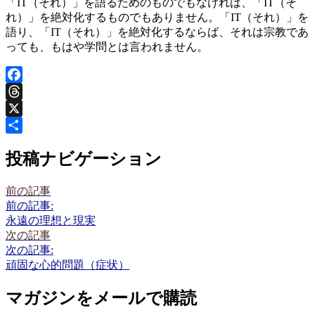
「IT（それ）」を語るためのものでもなければ、「IT（そ
れ）」を絶対化するものでもありません。「IT（それ）」を
語り、「IT（それ）」を絶対化するならば、それは宗教であ
っても、もはや学問とは言われません。
Facebook
Threads
X
共
投稿ナビゲーション
有
前の記事
前の記事:
永遠の理想と現実
次の記事
次の記事:
頑固な心的問題（症状）
マガジンをメールで購読