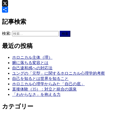
Threads
X
共
記事検索
有
検索:
最近の投稿
ホロニカル主体（理）
腑に落ちる変容とは
自己違和感への対応法
ユングの「元型」に関するホロニカル心理学的考察
自己を知るとは世界を知ること
ホロニカル心理学からみた「自己の底」
直接体験（35）：対立と統合の源泉
「わからなさ」を抱える力
カテゴリー