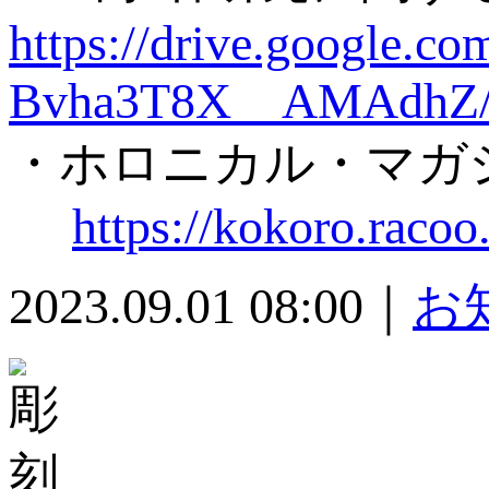
https://drive.google.
Bvha3T8X__AMAdhZ/
・ホロニカル・マガ
https://kokoro.raco
2023.09.01 08:00｜
お