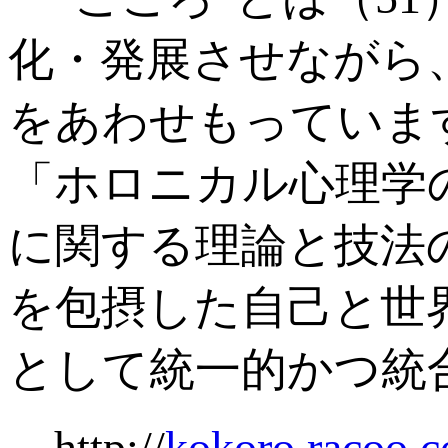
化・発展させながら
をあわせもっていま
「ホロニカル心理学
に関する理論と技法
を包摂した自己と世
として統一的かつ統
http://
kokoro.racoo.c