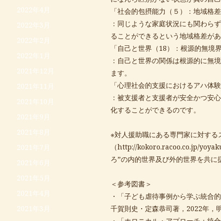
2022年4月
「社会的包摂能力（５）：地域格差
：同じような家庭状況にも関わらず
2022年3月
ることができるという地域格差があ
2022年2月
「自己と世界（18）：根源的無境
2022年1月
：自己と世界の関係は根源的に無境
2021年12月
ます。
「心理社会的支援におけるアハ体験
2021年11月
：被支援者と支援者が安全かつ安心
2021年10月
化することができるのです。
2021年9月
2021年8月
※対人援助職にある専門家に対する
（
http://kokoro.racoo.co.jp/yoyak
2021年7月
ろ”の内的世界及び外的世界を共に
2021年6月
2021年5月
＜参考図書＞
2021年4月
・「子ども虐待事例から学ぶ統合的
2021年3月
千賀則史・定森恭司著，2022年，
・「ホロニカル・アプローチ：統合