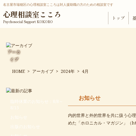
名古屋市瑞穂区の心理相談室こころは対人援助職の方のための相談室です
心理相談室こころ
トップ
Psychosocial Support KOKORO
アーカ
イブ
HOME
>
アーカイブ
>
2024年
>
4月
お知らせ
臨時休業のお知らせ：8/8～
8/15
内的世界と外的世界を共に扱う心理
お知らせ
めた「ホロニカル・マガジン」（
ht
出版のお知らせ
お知らせ