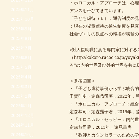
：ホロニカル・アプローチは、心理
2025年11月
アンスを帯びてきています。
「子ども虐待（６）：通告制度の見
2025年10月
：現在の児童虐待の通告制度を見直
2025年9月
社会づくりの観点への転換が喫緊の
2025年8月
2025年7月
※対人援助職にある専門家に対する
（
http://kokoro.racoo.co.jp/yoyak
2025年6月
ろ”の内的世界及び外的世界を共に
2025年5月
2025年4月
＜参考図書＞
2025年3月
・「子ども虐待事例から学ぶ統合的
千賀則史・定森恭司著，2022年，
2025年2月
・「ホロニカル・アプローチ：統合
2025年1月
定森恭司・定森露子著，2019年，
2024年12月
・「ホロニカル・セラピー：内的世
2024年11月
定森恭司著，2015年，遠見書房
2024年10月
・「教師とカウンセラーのための学