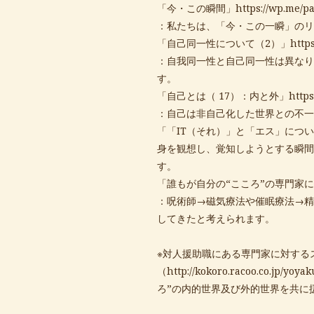
「今・この瞬間」
https://wp.me/
：私たちは、「今・この一瞬」のリ
「自己同一性について（2）」
http
：自我同一性と自己同一性は異なり
す。
「自己とは（ 17）：内と外」
http
：自己は非自己化した世界との不一
「「IT（それ）」と「エス」につ
身を観想し、覚知しようとする瞬間
す。
「誰もが自分の“こころ”の専門家
：呪術師→磁気療法や催眠療法→精
してきたと考えられます。
※対人援助職にある専門家に対する
（
http://kokoro.racoo.co.jp/yoyak
ろ”の内的世界及び外的世界を共に