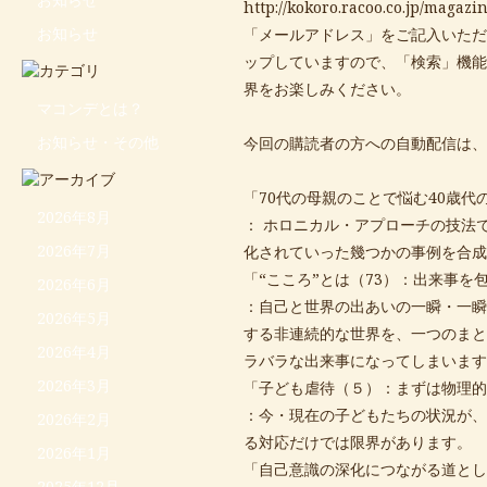
http://kokoro.racoo.co.jp/magazin
お知らせ
「メールアドレス」をご記入いただ
ップしていますので、「検索」機能
界をお楽しみください。
マコンデとは？
お知らせ・その他
今回の購読者の方への自動配信は、
「70代の母親のことで悩む40歳代
2026年8月
： ホロニカル・アプローチの技法
2026年7月
化されていった幾つかの事例を合成
「“こころ”とは（73）：出来事を
2026年6月
：自己と世界の出あいの一瞬・一瞬
2026年5月
する非連続的な世界を、一つのまと
2026年4月
ラバラな出来事になってしまいます
2026年3月
「子ども虐待（５）：まずは物理的
：今・現在の子どもたちの状況が、
2026年2月
る対応だけでは限界があります。
2026年1月
「自己意識の深化につながる道と
2025年12月