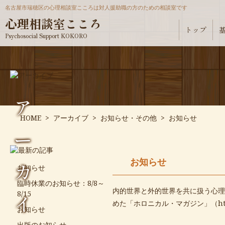
名古屋市瑞穂区の心理相談室こころは対人援助職の方のための相談室です
心理相談室こころ
トップ
Psychosocial Support KOKORO
ア
HOME
>
アーカイブ
>
お知らせ・その他
>
お知らせ
ー
お知らせ
カ
お知らせ
臨時休業のお知らせ：8/8～
内的世界と外的世界を共に扱う心理
8/15
イ
めた「ホロニカル・マガジン」（
ht
お知らせ
出版のお知らせ