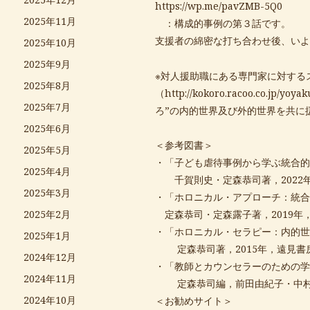
https://wp.me/pavZMB-5Q0
2025年11月
：構成的事例の第３話です。
支援者の綿密な打ち合わせ後、いよ
2025年10月
2025年9月
※対人援助職にある専門家に対する
2025年8月
（
http://kokoro.racoo.co.jp/yoyak
2025年7月
ろ”の内的世界及び外的世界を共に
2025年6月
＜参考図書＞
2025年5月
・「子ども虐待事例から学ぶ統合的
2025年4月
千賀則史・定森恭司著，2022
2025年3月
・「ホロニカル・アプローチ：統合
定森恭司・定森露子著，2019年
2025年2月
・「ホロニカル・セラピー：内的世
2025年1月
定森恭司著，2015年，遠見書
2024年12月
・「教師とカウンセラーのための学
2024年11月
定森恭司編，前田由紀子・中村美
2024年10月
＜お勧めサイト＞