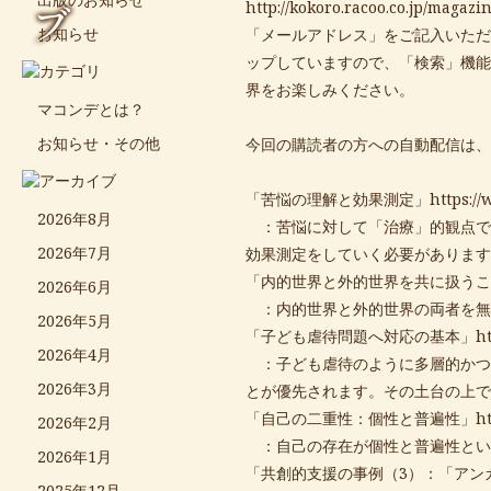
ブ
http://kokoro.racoo.co.jp/magazin
お知らせ
「メールアドレス」をご記入いただ
ップしていますので、「検索」機能
界をお楽しみください。
マコンデとは？
お知らせ・その他
今回の購読者の方への自動配信は、
「苦悩の理解と効果測定」
https:/
2026年8月
：苦悩に対して「治療」的観点で
2026年7月
効果測定をしていく必要があります
「内的世界と外的世界を共に扱うこ
2026年6月
：内的世界と外的世界の両者を無
2026年5月
「子ども虐待問題へ対応の基本」
h
2026年4月
：子ども虐待のように多層的かつ
2026年3月
とが優先されます。その土台の上で
「自己の二重性：個性と普遍性」
h
2026年2月
：自己の存在が個性と普遍性とい
2026年1月
「共創的支援の事例（3）：「アン
2025年12月