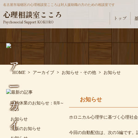
名古屋市瑞穂区の心理相談室こころは対人援助職の方のための相談室です
心理相談室こころ
トップ
Psychosocial Support KOKORO
ア
HOME
>
アーカイブ
>
お知らせ・その他
>
お知らせ
ー
お知らせ
カ
臨時休業のお知らせ：8/8～
8/15
ホロニカル心理学に基づく心理社会的
お知らせ
イ
出版のお知らせ
今回の自動配信は、次の5編です。
お知らせ