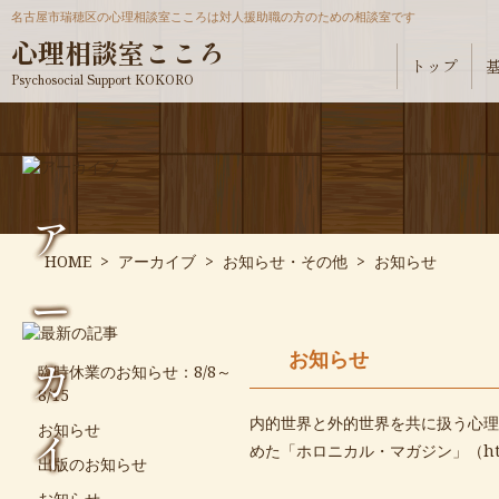
名古屋市瑞穂区の心理相談室こころは対人援助職の方のための相談室です
心理相談室こころ
トップ
Psychosocial Support KOKORO
ア
HOME
>
アーカイブ
>
お知らせ・その他
>
お知らせ
ー
お知らせ
カ
臨時休業のお知らせ：8/8～
8/15
内的世界と外的世界を共に扱う心理
お知らせ
イ
めた「ホロニカル・マガジン」（
h
出版のお知らせ
お知らせ