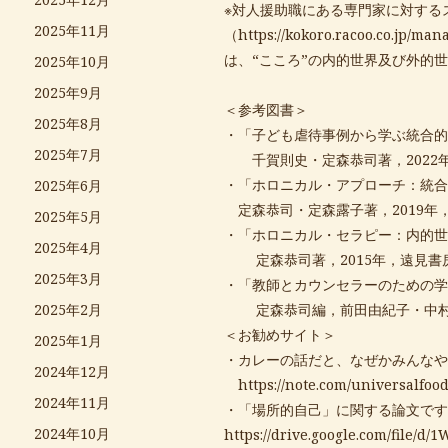
※対人援助職にある専門家に対する
2025年11月
（
https://kokoro.racoo.co.jp/ma
は、“こころ”の内的世界及び外的
2025年10月
2025年9月
＜参考図書＞
2025年8月
・「子ども虐待事例から学ぶ統合的
2025年7月
千賀則史・定森恭司著，2022
・「ホロニカル・アプローチ：統合
2025年6月
定森恭司・定森露子著，2019年
2025年5月
・「ホロニカル・セラピー：内的世
2025年4月
定森恭司著，2015年，遠見書
2025年3月
・「教師とカウンセラーのための学
定森恭司編，前田由紀子・中村美
2025年2月
＜お勧めサイト＞
2025年1月
・カレーの話だと、なぜかみんなや
2024年12月
https://note.com/universalfoo
2024年11月
・「場所的自己」に関する論文です
2024年10月
https://drive.google.com/file