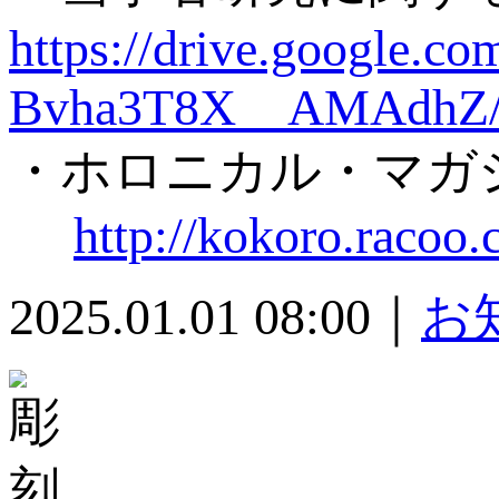
https://drive.google.
Bvha3T8X__AMAdhZ/
・ホロニカル・マガ
http://kokoro.racoo.
2025.01.01 08:00｜
お