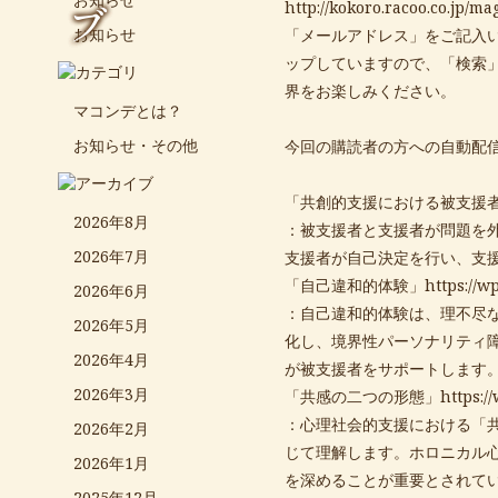
ブ
http://kokoro.racoo.co.jp/ma
お知らせ
「メールアドレス」をご記入
ップしていますので、「検索
界をお楽しみください。
マコンデとは？
お知らせ・その他
今回の購読者の方への自動配
「共創的支援における被支援
2026年8月
：被支援者と支援者が問題を
2026年7月
支援者が自己決定を行い、支
「自己違和的体験」
https://
2026年6月
：自己違和的体験は、理不尽
2026年5月
化し、境界性パーソナリティ
2026年4月
が被支援者をサポートします
2026年3月
「共感の二つの形態」
https:
：心理社会的支援における「
2026年2月
じて理解します。ホロニカル
2026年1月
を深めることが重要とされて
2025年12月