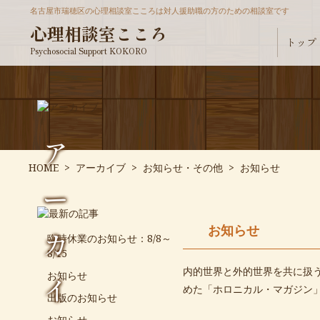
名古屋市瑞穂区の心理相談室こころは対人援助職の方のための相談室です
心理相談室こころ
トップ
Psychosocial Support KOKORO
ア
HOME
>
アーカイブ
>
お知らせ・その他
>
お知らせ
ー
お知らせ
カ
臨時休業のお知らせ：8/8～
8/15
内的世界と外的世界を共に扱
お知らせ
イ
めた「ホロニカル・マガジン
出版のお知らせ
お知らせ