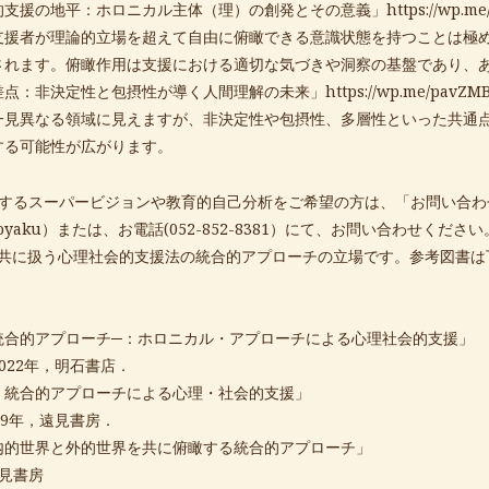
的支援の地平：ホロニカル主体（理）の創発とその意義」
https://wp.m
支援者が理論的立場を超えて自由に俯瞰できる意識状態を持つことは極
されます。俯瞰作用は支援における適切な気づきや洞察の基盤であり、
差点：非決定性と包摂性が導く人間理解の未来」
https://wp.me/pavZM
一見異なる領域に見えますが、非決定性や包摂性、多層性といった共通
する可能性が広がります。
対するスーパービジョンや教育的自己分析をご希望の方は、「お問い合わ
yoyaku
）または、お電話(052-852-8381）にて、お問い合わせく
を共に扱う心理社会的支援法の統合的アプローチの立場です。参考図書は
統合的アプローチ─：ホロニカル・アプローチによる心理社会的支援」
22年，明石書店．
：統合的アプローチによる心理・社会的支援」
9年，遠見書房．
内的世界と外的世界を共に俯瞰する統合的アプローチ」
見書房