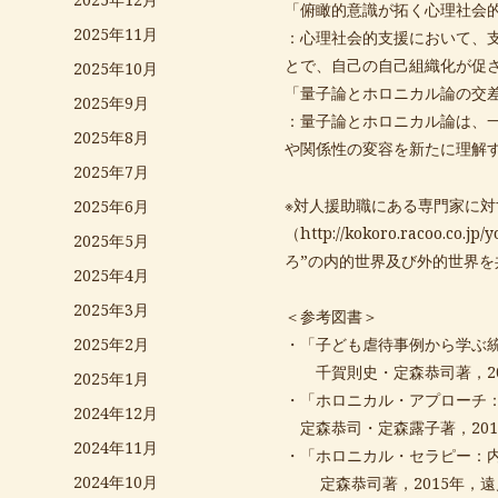
「俯瞰的意識が拓く心理社会
2025年11月
：心理社会的支援において、
とで、自己の自己組織化が促
2025年10月
「量子論とホロニカル論の交
2025年9月
：量子論とホロニカル論は、
2025年8月
や関係性の変容を新たに理解
2025年7月
※対人援助職にある専門家に
2025年6月
（
http://kokoro.racoo.co.jp/
2025年5月
ろ”の内的世界及び外的世界
2025年4月
2025年3月
＜参考図書＞
・「子ども虐待事例から学ぶ
2025年2月
千賀則史・定森恭司著，20
2025年1月
・「ホロニカル・アプローチ
2024年12月
定森恭司・定森露子著，201
2024年11月
・「ホロニカル・セラピー：
2024年10月
定森恭司著，2015年，遠