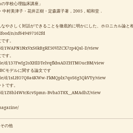
めの学校心理臨床講座」
村美津子・花井正樹・定森露子著，2005，昭和堂．
んなやさしく対話ができることを徹底的に明かにした、ホロニカル論と
alfood/n/nf649497162fd
文です。
file/d/1WAPN1NxVxS6kBgRE50VIZCX7zp4Qsl-D/view
文です。
m/file/d/137FwIg2oXHlDTelvqfkbsADZHTMOucBM/view
BCモデルに関する論文です
m/file/d/1sLHO7Q8a4KWw-FkMQplx7qoS6g3QkVYy/view
ートです。
file/d/1Z8hl4WtcKcvSpmn-Bvha3T8X__AMAdhZ/view
/magazine/
・その他