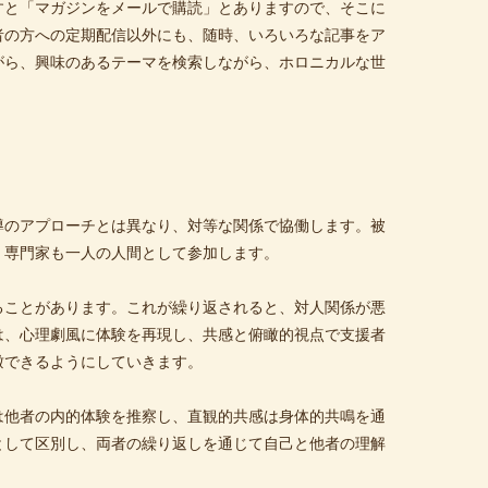
すと「マガジンをメールで購読」とありますので、そこに
者の方への定期配信以外にも、随時、いろいろな記事をア
がら、興味のあるテーマを検索しながら、ホロニカルな世
導のアプローチとは異なり、対等な関係で協働します。被
、専門家も一人の人間として参加します。
ることがあります。これが繰り返されると、対人関係が悪
は、心理劇風に体験を再現し、共感と俯瞰的視点で支援者
瞰できるようにしていきます。
は他者の内的体験を推察し、直観的共感は身体的共鳴を通
として区別し、両者の繰り返しを通じて自己と他者の理解