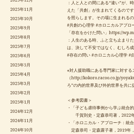
：人と人との間にある“違い”が、
2025年11月
えた「共創」が生まれてくるのです
を照らします。その場に生まれるの
2025年10月
#共創の心理学 #ホロニカルアプロ
2025年9月
「存在をかけた問い」
https://wp.
2025年8月
：人生のある時、ふと立ち止まりた
2025年7月
は、決して不安ではなく、むしろ成
#存在の問い #ホロニカル心理学 #
2025年6月
2025年5月
※対人援助職にある専門家に対する
2025年4月
（
http://kokoro.racoo.co.jp/yoyak
2025年3月
ろ”の内的世界及び外的世界を共に
2025年2月
＜参考図書＞
2025年1月
・「子ども虐待事例から学ぶ統合的
2024年12月
千賀則史・定森恭司著，2022
2024年11月
・「ホロニカル・アプローチ：統合
2024年10月
定森恭司・定森露子著，2019年