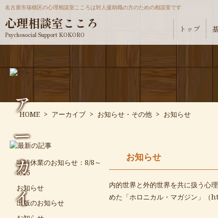
名古屋市瑞穂区の心理相談室こころは対人援助職の方のための相談室です
心理相談室こころ
トップ
Psychosocial Support KOKORO
ア
HOME
>
アーカイブ
>
お知らせ・その他
>
お知らせ
ー
お知らせ
カ
臨時休業のお知らせ：8/8～
8/15
内的世界と外的世界を共に扱う心理
お知らせ
イ
めた「ホロニカル・マガジン」（
ht
出版のお知らせ
お知らせ