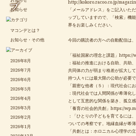
ブ
http://kokoro.racoo.co.jp/magazin
お知らせ
「メールアドレス」をご記入いただ
ップしていますので、「検索」機能
界をお楽しみください。
マコンデとは？
お知らせ・その他
今回の購読者の方への自動配信は、
「福祉国家の理念と課題」
https:/
2026年8月
：福祉の推進における自助、共助、
2026年7月
共同体の力が弱まり格差が拡大して
持つ人々には最大限の公助が必要で
2026年6月
「親密な他者（５）：現代社会にお
2026年5月
：現代社会では人間関係が希薄化し
2026年4月
として互恵的な関係を築き、孤立感
2026年3月
「養育の社会的共創」
https://wp.
：「ひとりの子どもを育てるには、
2026年2月
ついての考察です。地縁血縁が希薄
2026年1月
「共創とは：ホロニカル心理学の立
2025年12月