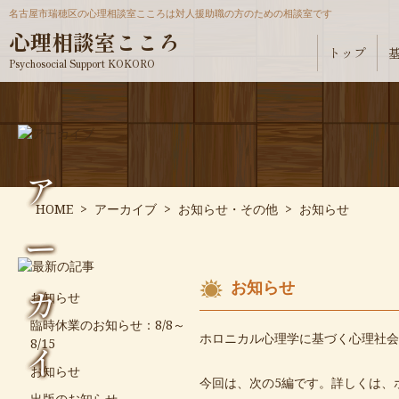
名古屋市瑞穂区の心理相談室こころは対人援助職の方のための相談室です
心理相談室こころ
トップ
Psychosocial Support KOKORO
ア
HOME
>
アーカイブ
>
お知らせ・その他
>
お知らせ
ー
お知らせ
カ
お知らせ
臨時休業のお知らせ：8/8～
ホロニカル心理学に基づく心理社会的
8/15
イ
お知らせ
今回は、次の5編です。詳しくは、
出版のお知らせ