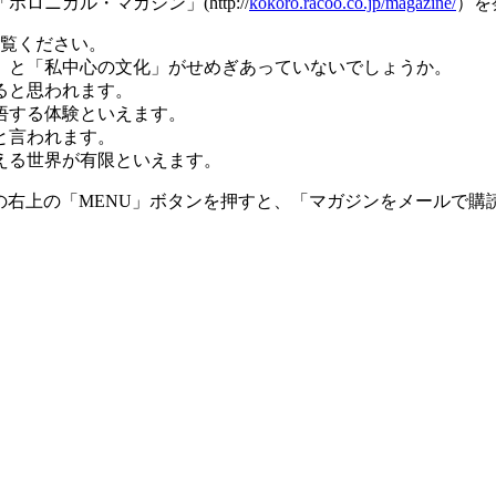
カル・マガジン」(http://
kokoro.racoo.co.jp/magazine/
）を
ご覧ください。
」と「私中心の文化」がせめぎあっていないでしょうか。
ると思われます。
悟する体験といえます。
と言われます。
える世界が有限といえます。
の右上の「MENU」ボタンを押すと、「マガジンをメールで購