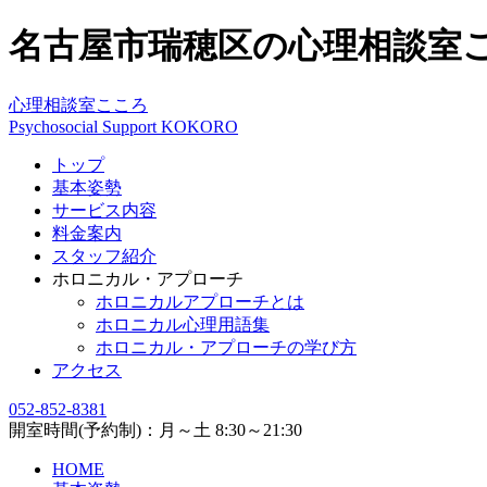
名古屋市瑞穂区の心理相談室
心理相談室こころ
Psychosocial Support KOKORO
トップ
基本姿勢
サービス内容
料金案内
スタッフ紹介
ホロニカル・アプローチ
ホロニカルアプローチとは
ホロニカル心理用語集
ホロニカル・アプローチの学び方
アクセス
052-852-8381
開室時間(予約制)：月～土 8:30～21:30
HOME