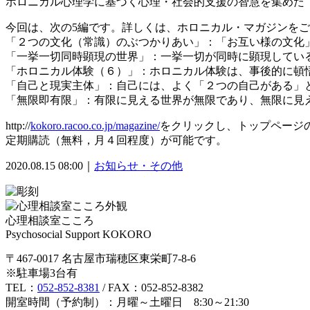
ホロニカル心理学に基づく心理・社会的支援の智慧を集めた「ホロニ
今回は、次の5編です。詳しくは、ホロニカル・マガジンを
「２つの文化（常識）のぶつかりあい」：「お互い様の文化
「一挙一切同時顕現の世界」：一挙一切が同時に顕現してい
「ホロニカル体験（６）」：ホロニカル体験は、事後的に頓
「自己と現実主体」：自己には、よく「２つの自己がある」
「無限即有限」：有限に見える世界が無限であり、無限に見
http://
kokoro.racoo.co.jp/magazine/
をクリックし、トップページ
定期購読（無料，月４回程度）が可能です。
2020.08.15 08:00｜
お知らせ・その他
心理相談室こころ
Psychosocial Support KOKORO
〒467-0017 名古屋市瑞穂区東栄町7-8-6
※駐車場3台有
TEL：
052-852-8381
/ FAX：052-852-8382
開室時間（予約制）：月曜～土曜日 8:30～21:30